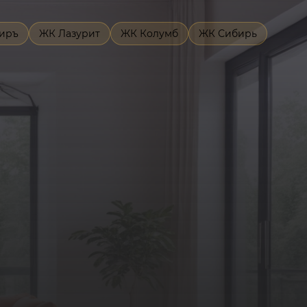
иръ
ЖК Лазурит
ЖК Колумб
ЖК Сибирь