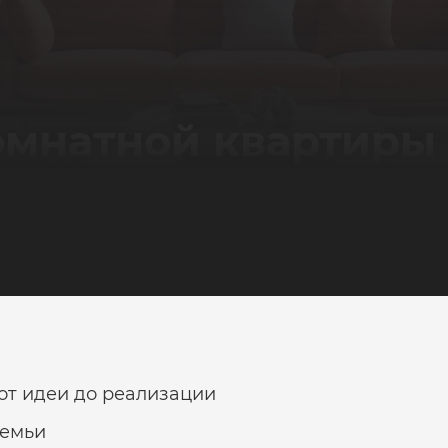
омнатной квартиры
от идеи до реализации
семьи