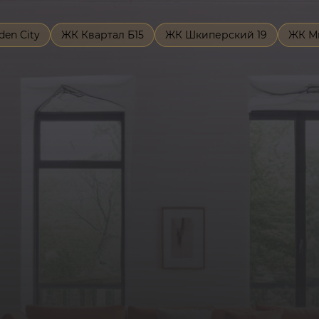
den City
ЖК Квартал Б15
ЖК Шкиперский 19
ЖК М