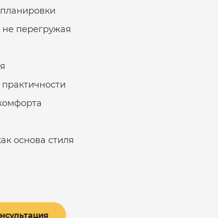
епланировки
, не перегружая
ия
 практичности
 комфорта
ак основа стиля
онсультация